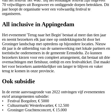
van het festival 'het Wad'. Bij het eendaagse festival zijn ongeveer
70 vrijwilligers uit Borgsweer en omliggende dorpen betrokken. Dit
jaar hoopt de organisatie weer een volwaardig festival te
organiseren.
All inclusive in Appingedam
Het evenement 'Terug naar het Begin' bestaat al meer dan tien jaar
en neemt bezoekers elk jaar mee op ontdekkingstocht door het
Groninger landschap met optredens op bijzondere locaties. Nieuw
dit jaar is de uitbreiding van de samenwerking met lokale partners en
toeristische ondernemers in de gemeente Eemsdelta. Zo kunnen
bezoekers kiezen voor een compleet arrangement, dat bestaat uit drie
overnachtingen met fietshuur, ontbijt en een festivalticket. Dat maakt
het voor bezoekers aantrekkelijker om langer te blijven en vaker
terug te komen in onze provincie.
Ook subsidie
In de eerste aanvraagronde van 2022 ontvingen vijf evenementen
en/of arrangementen subsidie:
• Festival Borgsfeer, € 5000
• Cultuurmarkt Westerkwartier, € 12.500
• Groninger Grachtenconcert, € 15.000