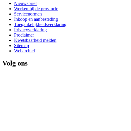
Nieuwsbrief
Werken bij de provincie
Servicenormen
Inkoop en aanbesteding
Toegankelijkheidsverklaring
Privacyverklaring
Proclaimer
Kwetsbaarheid melden
Sitemap
Webarchief
Volg ons