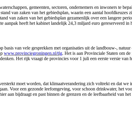
de waterschappen, gemeenten, sectoren, ondernemers en inwoners te bep
n stand van zaken van het gebiedsplan, waarin een aantal hoofdkeuzes zi
e stand van zaken van het gebiedsplan gezamenlijk over een langere peri
e aanpak heeft het kabinet landelijk 24,3 miljard euro gereserveerd in
 op basis van vele gesprekken met organisaties uit de landbouw-, natuu
 op
www.provinciegroningen.nl/tlg
. Het is aan Provinciale Staten om de 
denken. Het rijk vraagt de provincies voor 1 juli een eerste versie van 
t versterkt moet worden, dat klimaatverandering zich voltrekt en dat w
an. Voor een gezonde leefomgeving, voor schoon drinkwater, het voort
er aan bijdraagt en past binnen de grenzen en de leefbaarheid van het 