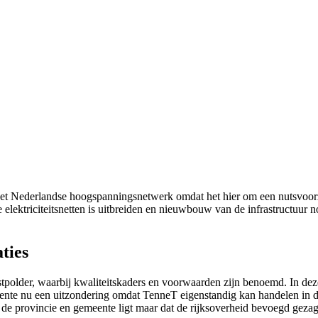
op het Nederlandse hoogspanningsnetwerk omdat het hier om een nutsvo
ke elektriciteitsnetten is uitbreiden en nieuwbouw van de infrastructuur
ties
tpolder, waarbij kwaliteitskaders en voorwaarden zijn benoemd. In de
ente nu een uitzondering omdat TenneT eigenstandig kan handelen in di
ij de provincie en gemeente ligt maar dat de rijksoverheid bevoegd geza