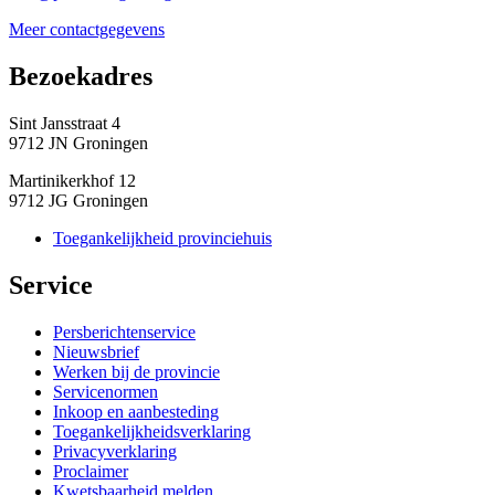
Meer contactgegevens
Bezoekadres 
Sint Jansstraat 4
9712 JN Groningen
Martinikerkhof 12
9712 JG Groningen
Toegankelijkheid provinciehuis
Service 
Persberichtenservice
Nieuwsbrief
Werken bij de provincie
Servicenormen
Inkoop en aanbesteding
Toegankelijkheidsverklaring
Privacyverklaring
Proclaimer
Kwetsbaarheid melden