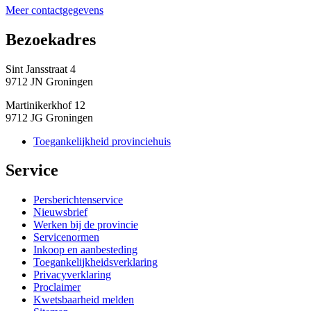
Meer contactgegevens
Bezoekadres 
Sint Jansstraat 4
9712 JN Groningen
Martinikerkhof 12
9712 JG Groningen
Toegankelijkheid provinciehuis
Service 
Persberichtenservice
Nieuwsbrief
Werken bij de provincie
Servicenormen
Inkoop en aanbesteding
Toegankelijkheidsverklaring
Privacyverklaring
Proclaimer
Kwetsbaarheid melden