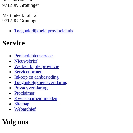
9712 JN Groningen
Martinikerkhof 12
9712 JG Groningen
Toegankelijkheid provinciehuis
Service 
Persberichtenservice
Nieuwsbrief
Werken bij de provincie
Servicenormen
Inkoop en aanbesteding
Toegankelijkheidsverklaring
Privacyverklaring
Proclaimer
Kwetsbaarheid melden
Sitemap
Webarchief
Volg ons