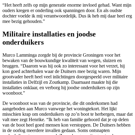
“Het heeft zelfs op mijn generatie enorme invloed gehad. Want mijn
ouders kregen er onderling ook spanningen door. En als oudste
dochter voelde ik mij verantwoordelijk. Dus ik heb mij daar heel erg
mee bezig gehouden.”
Militaire installaties en joodse
onderduikers
Murco Lamminga zorgde bij de provincie Groningen voor het
bewaken van de bouwkundige kwaliteit van wegen, sluizen en
bruggen. “Daarom was hij ook zo interessant voor het verzet, hij
kon goed achterhalen waar de Duitsers mee bezig waren. Mijn
grootvader heeft heel veel inlichtingen doorgespeeld over militaire
installaties in Delfzijl en Zoutkamp. Daarnaast maakte hij die
installaties onklaar, en verborg hij joodse onderduikers op zijn
woonboot.”
De woonboot was van de provincie, die dit onderkomen had
aangeboden aan Murco vanwege het woningtekort. Het lijkt
misschien krap om onderduikers op zo’n boot te herbergen, maar dat
valt mee zegt Henrike. “Ik heb van familie gehoord dat je op delen
van de boot heel goed mensen kon verstoppen. De Duitsers hebben
in de oorlog meerdere invallen gedaan. Soms ontsnapten