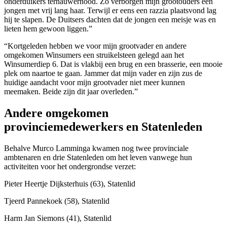
onderduikers ternauwernood. Zo verborgen mijn grootouders een
jongen met vrij lang haar. Terwijl er eens een razzia plaatsvond lag
hij te slapen. De Duitsers dachten dat de jongen een meisje was en
lieten hem gewoon liggen.”
“Kortgeleden hebben we voor mijn grootvader en andere
omgekomen Winsumers een struikelsteen gelegd aan het
Winsumerdiep 6. Dat is vlakbij een brug en een brasserie, een mooie
plek om naartoe te gaan. Jammer dat mijn vader en zijn zus de
huidige aandacht voor mijn grootvader niet meer kunnen
meemaken. Beide zijn dit jaar overleden.”
Andere omgekomen
provinciemedewerkers en Statenleden
Behalve Murco Lamminga kwamen nog twee provinciale
ambtenaren en drie Statenleden om het leven vanwege hun
activiteiten voor het ondergrondse verzet:
Pieter Heertje Dijksterhuis (63), Statenlid
Tjeerd Pannekoek (58), Statenlid
Harm Jan Siemons (41), Statenlid