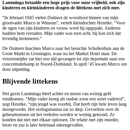
Lamminga betaalde een hoge prijs voor onze vrijheid, ook zijn
kinderen en kleinkinderen dragen de littekens met zich mee.
“In februari 1945 vielen Duitsers de woonboot binnen van mijn
grootvader Murco in Winsum”, vertelt kleindochter Henrike. “Voor
de ogen van zijn kinderen en vrouw werd hij opgepakt. Anderen
hadden hem verraden. Mijn vader was toen acht, hij kon zich dat
levendig herinneren.”
De Duitsers brachten Murco naar het beruchte Scholtenhuis aan de
Grote Markt in Groningen, waar nu het Market Hotel staat. De
verzetsstrijder zat hier een tijd gevangen tot zijn deportatie naar een
concentratiekamp in Noord-Duitsland. In april ’45 kwam Murco om
door uitputting.
Blijvende littekens
Het gezin Lamminga bleef achter en moest van weinig geld
rondkomen. “Mijn vader kreeg als oudste zoon een soort vaderrol”,
zegt Henrike, “zijn jeugd was voorbij. Dat heeft zijn hele leven lang
doorgewerkt. Het oorlogstrauma zat zo diep. Gevoelens over de
gebeurtenissen uit het verleden werden te weinig getoond. Ze
konden dat niet met elkaar oplossen. De relatie met zijn moeder,
broer en zus is later helemaal uiteengevallen.