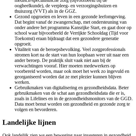
medisch-specialistische zorg (bijvoorbeeld bij de
oogheelkunde), de verpleeg- en verzorgingshuizen en
thuiszorg (VVT) als in de GGZ.
Gezond opgroeien en leven in een gezonde leefomgeving.
Dat begint vanaf de zwangerschap, met ondersteuning van
onder andere het programma Kansrijke Start, en gaat door op
school waar bijvoorbeeld de Verrijkte Schooldag (Tijd voor
Toekomst) eraan bijdraagt dat een gezondere generatie
opgroeit.
Vitaliteit van de beroepsbevolking. Veel zorgprofessionals
stromen kort na de start van hun loopbaan weer uit naar een
ander beroep. De praktijk sluit vaak niet aan bij de
verwachtingen vooraf. Hier moeten medewerkers op
voorbereid worden, maar ook moet het werk zo ingevuld en
georganiseerd worden dat ze met plezier kunnen blijven
werken.
Gebruikmaken van digitalisering en gezondheidsdata. Beter
gebruikmaken van de schat aan gezondheidsdata die er is,
zoals in Lifelines en in de gezondheidsmonitors van de GGD.
Data moet benut worden om gezondheid en gezonde zorg te
volgen en bevorderen.
Landelijke lijnen
Ook landelijk zien we een beweging naar investeren in gezondheid.