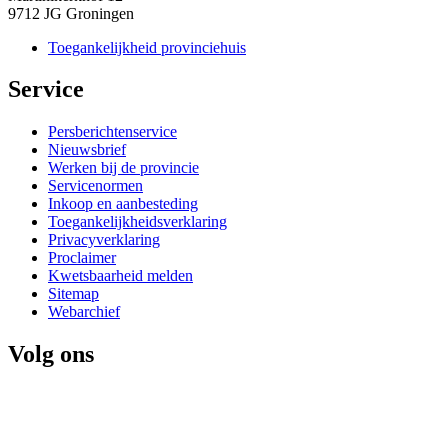
9712 JG Groningen
Toegankelijkheid provinciehuis
Service 
Persberichtenservice
Nieuwsbrief
Werken bij de provincie
Servicenormen
Inkoop en aanbesteding
Toegankelijkheidsverklaring
Privacyverklaring
Proclaimer
Kwetsbaarheid melden
Sitemap
Webarchief
Volg ons