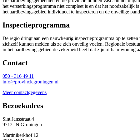
De aardbevingsgemeenten en de provincie houden vast aan het uitgang
het versterkingsprogramma niet compleet is en dat het noodzakelijk 
het aardbevingsgebied individueel te inspecteren en de onveilige pand
Inspectieprogramma
De regio dringt aan een nauwkeurig inspectieprogramma op te zetten
zichzelf kunnen melden als ze zich onveilig voelen. Regionale bestuur
in het aardbevingsgebied de zekerheid heeft dat zijn of haar woning a
Contact 
050 - 316 49 11
info@provinciegroningen.nl
Meer contactgegevens
Bezoekadres 
Sint Jansstraat 4
9712 JN Groningen
Martinikerkhof 12