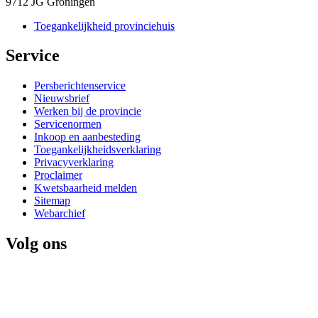
9712 JG Groningen
Toegankelijkheid provinciehuis
Service 
Persberichtenservice
Nieuwsbrief
Werken bij de provincie
Servicenormen
Inkoop en aanbesteding
Toegankelijkheidsverklaring
Privacyverklaring
Proclaimer
Kwetsbaarheid melden
Sitemap
Webarchief
Volg ons