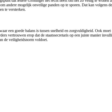
spunt dat iedere Groninger het recht heeft om net zo veilig te wonen 
is om andere mogelijk onveilige panden op te sporen. Dat kan volgens 
en te versterken.
 waar een goede balans is tussen snelheid en zorgvuldigheid. Ook mo
ders vertrouwen erop dat de staatssecretaris op een juiste manier invu
an de veiligheidsnorm voldoet.