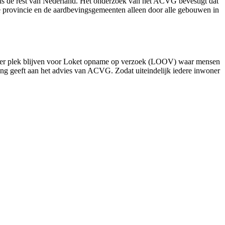
als de rest van Nederland. Het onderzoek van het ACVG bevestigt dat
de provincie en de aardbevingsgemeenten alleen door alle gebouwen in
et er plek blijven voor Loket opname op verzoek (LOOV) waar mensen
lling geeft aan het advies van ACVG. Zodat uiteindelijk iedere inwoner