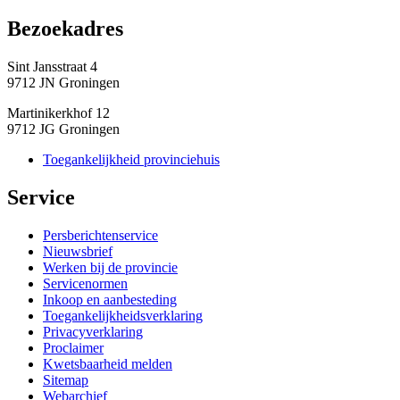
Bezoekadres 
Sint Jansstraat 4
9712 JN Groningen
Martinikerkhof 12
9712 JG Groningen
Toegankelijkheid provinciehuis
Service 
Persberichtenservice
Nieuwsbrief
Werken bij de provincie
Servicenormen
Inkoop en aanbesteding
Toegankelijkheidsverklaring
Privacyverklaring
Proclaimer
Kwetsbaarheid melden
Sitemap
Webarchief