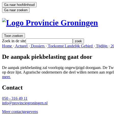
Ga naar hoofdinhoud
Ga naar zoeken
Toon zoeken
Zoek in de site
zoek
Home 
·
Actueel 
·
Dossiers 
·
Toekomst Landelijk Gebied 
·
Tijdlijn 
·
20
De aanpak piekbelasting gaat door
De aanpak piekbelasting zal voorlopig ongewijzigd doorgaan. De Twee
op deze lijst. Agrarische ondernemers die deel willen nemen aan rege
meer.
Contact 
050 - 316 49 11
info@provinciegroningen.nl
Meer contactgegevens