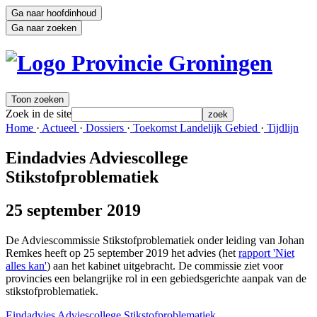
Ga naar hoofdinhoud
Ga naar zoeken
Toon zoeken
Zoek in de site
zoek
Home 
·
Actueel 
·
Dossiers 
·
Toekomst Landelijk Gebied 
·
Tijdlijn 
Eindadvies Adviescollege
Stikstofproblematiek
25 september 2019
De Adviescommissie Stikstofproblematiek onder leiding van Johan
Remkes heeft op 25 september 2019 het advies (het
rapport 'Niet
alles kan'
) aan het kabinet uitgebracht. De commissie ziet voor
provincies een belangrijke rol in een gebiedsgerichte aanpak van de
stikstofproblematiek.
Eindadvies Adviescollege Stikstofproblematiek