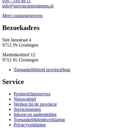
050 - 316 49 11
info@provinciegroningen.nl
Meer contactgegevens
Bezoekadres 
Sint Jansstraat 4
9712 JN Groningen
Martinikerkhof 12
9712 JG Groningen
Toegankelijkheid provinciehuis
Service 
Persberichtenservice
Nieuwsbrief
Werken bij de provincie
Servicenormen
Inkoop en aanbesteding
Toegankelijkheidsverklaring
Privacyverklaring