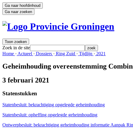
Ga naar hoofdinhoud
Ga naar zoeken
Toon zoeken
Zoek in de site
zoek
Home 
·
Actueel 
·
Dossiers 
·
Ring Zuid 
·
Tijdlijn 
·
2021 
Geheimhouding overeenstemming Combina
3 februari 2021
Statenstukken
Statenbesluit: bekrachtiging opgelegde geheimhouding
Statenbesluit: opheffing opgelegde geheimhouding
Ontwerpbesluit: bekrachtiging geheimhouding informatie Aanpak Ri