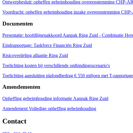
Ontwerpbesluit: opheffen geheimhouding overeenstemming CHP-A
Voordracht: opheffen geheimhouding inzake overeenstemming CH
Documenten
Presentatie: hoofdlijnenakkoord Aanpak Ring Zuid - Combinatie Her
Eindrapportage: Taskforce Financiën Ring Zuid
Risicoverdeling alliantie Ring Zuid
Toelichting kosten bij verschillende ontbindingsscenario's
Toelichting aansluiting plafondbedrag € 550 miljoen met T-rapportag
Amendementen
Opheffing geheimhouding informatie Aanpak Ring Zuid
Amendement Volledige opheffing geheimhouding
Contact 