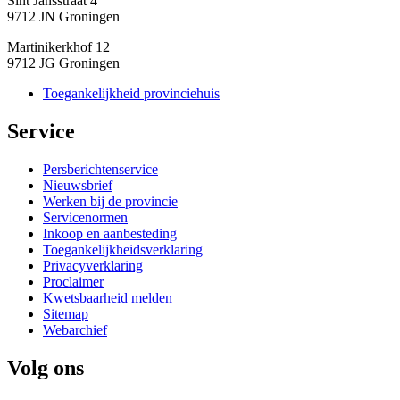
Sint Jansstraat 4
9712 JN Groningen
Martinikerkhof 12
9712 JG Groningen
Toegankelijkheid provinciehuis
Service 
Persberichtenservice
Nieuwsbrief
Werken bij de provincie
Servicenormen
Inkoop en aanbesteding
Toegankelijkheidsverklaring
Privacyverklaring
Proclaimer
Kwetsbaarheid melden
Sitemap
Webarchief
Volg ons