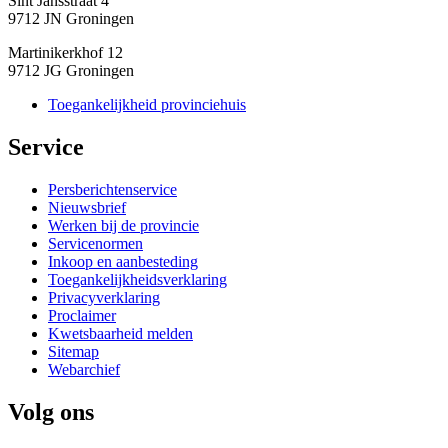
Sint Jansstraat 4
9712 JN Groningen
Martinikerkhof 12
9712 JG Groningen
Toegankelijkheid provinciehuis
Service 
Persberichtenservice
Nieuwsbrief
Werken bij de provincie
Servicenormen
Inkoop en aanbesteding
Toegankelijkheidsverklaring
Privacyverklaring
Proclaimer
Kwetsbaarheid melden
Sitemap
Webarchief
Volg ons