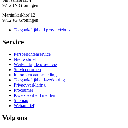
Sint Jansstraat 4
9712 JN Groningen
Martinikerkhof 12
9712 JG Groningen
Toegankelijkheid provinciehuis
Service 
Persberichtenservice
Nieuwsbrief
Werken bij de provincie
Servicenormen
Inkoop en aanbesteding
Toegankelijkheidsverklaring
Privacyverklaring
Proclaimer
Kwetsbaarheid melden
Sitemap
Webarchief
Volg ons