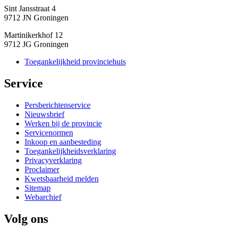
Sint Jansstraat 4
9712 JN Groningen
Martinikerkhof 12
9712 JG Groningen
Toegankelijkheid provinciehuis
Service 
Persberichtenservice
Nieuwsbrief
Werken bij de provincie
Servicenormen
Inkoop en aanbesteding
Toegankelijkheidsverklaring
Privacyverklaring
Proclaimer
Kwetsbaarheid melden
Sitemap
Webarchief
Volg ons