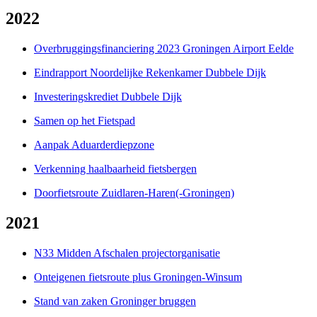
2022
Overbruggingsfinanciering 2023 Groningen Airport Eelde
Eindrapport Noordelijke Rekenkamer Dubbele Dijk
Investeringskrediet Dubbele Dijk
Samen op het Fietspad
Aanpak Aduarderdiepzone
Verkenning haalbaarheid fietsbergen
Doorfietsroute Zuidlaren-Haren(-Groningen)
2021
N33 Midden Afschalen projectorganisatie
Onteigenen fietsroute plus Groningen-Winsum
Stand van zaken Groninger bruggen