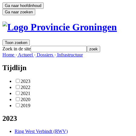
Ga naar hoofdinhoud
Ga naar zoeken
Toon zoeken
Zoek in de site
zoek
Home 
·
Actueel 
·
Dossiers 
·
Infrastructuur 
Tijdlijn
2023
2022
2021
2020
2019
2023
Ring West Verbindt (RWV)