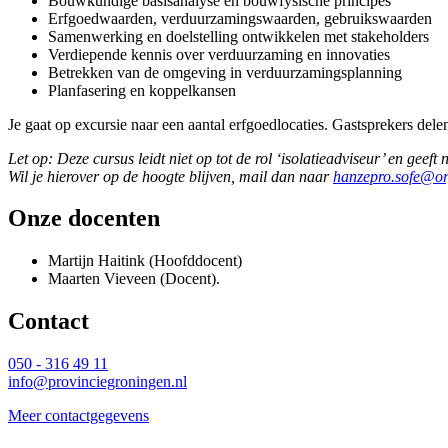
Bouwkundige basisanalyse en bouwfysische principes
Erfgoedwaarden, verduurzamingswaarden, gebruikswaarden
Samenwerking en doelstelling ontwikkelen met stakeholders
Verdiepende kennis over verduurzaming en innovaties
Betrekken van de omgeving in verduurzamingsplanning
Planfasering en koppelkansen
Je gaat op excursie naar een aantal erfgoedlocaties. Gastsprekers de
Let op: Deze cursus leidt niet op tot de rol ‘isolatieadviseur’ en gee
Wil je hierover op de hoogte blijven, mail dan naar
hanzepro.sofe@or
Onze docenten 
Martijn Haitink (Hoofddocent)
Maarten Vieveen (Docent).
Contact 
050 - 316 49 11
info@provinciegroningen.nl
Meer contactgegevens