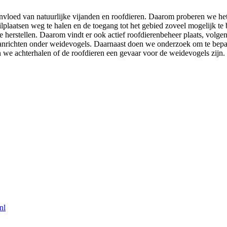
nvloed van natuurlijke vijanden en roofdieren. Daarom proberen we he
uilplaatsen weg te halen en de toegang tot het gebied zoveel mogelijk 
herstellen. Daarom vindt er ook actief roofdierenbeheer plaats, volge
 aanrichten onder weidevogels. Daarnaast doen we onderzoek om te bepal
we achterhalen of de roofdieren een gevaar voor de weidevogels zijn.
nl