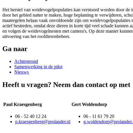
Het herstel van weidevogelpopulaties kan verstoord worden door de i
door het gebied natter te maken, hoge beplanting te verwijderen, sch
maatregelen helaas vaak onvoldoende zijn om weidevogelpopulaties te 
actief bestreden, omdat deze dieren in korte tijd veel schade kunnen
en volgen de weidevogelnesten met camera's. Op deze manier kunnen 
uitvoering van het roofdierenbeheer.
Ga naar 
Achtergrond
Samenwerking in de pilot
Nieuws
Heeft u vragen? Neem dan contact op met
Paul Kraesgenberg
Gert Woldendorp
06 - 52 40 12 24
06 - 11 61 79 20
p.kraes­gen­berg@pro­lan­der.nl
g.woldendorp@prolander.