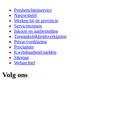
Persberichtenservice
Nieuwsbrief
Werken bij de provincie
Servicenormen
Inkoop en aanbesteding
Toegankelijkheidsverklaring
Privacyverklaring
Proclaimer
Kwetsbaarheid melden
Sitemap
Webarchief
Volg ons