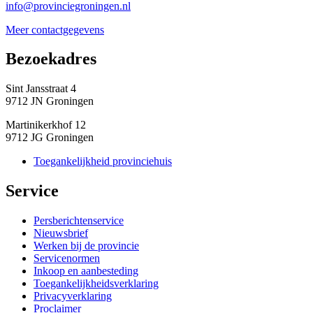
info@provinciegroningen.nl
Meer contactgegevens
Bezoekadres 
Sint Jansstraat 4
9712 JN Groningen
Martinikerkhof 12
9712 JG Groningen
Toegankelijkheid provinciehuis
Service 
Persberichtenservice
Nieuwsbrief
Werken bij de provincie
Servicenormen
Inkoop en aanbesteding
Toegankelijkheidsverklaring
Privacyverklaring
Proclaimer