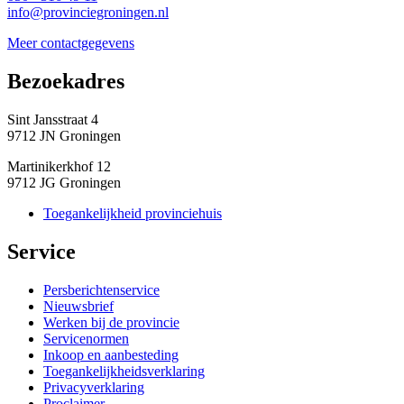
info@provinciegroningen.nl
Meer contactgegevens
Bezoekadres 
Sint Jansstraat 4
9712 JN Groningen
Martinikerkhof 12
9712 JG Groningen
Toegankelijkheid provinciehuis
Service 
Persberichtenservice
Nieuwsbrief
Werken bij de provincie
Servicenormen
Inkoop en aanbesteding
Toegankelijkheidsverklaring
Privacyverklaring
Proclaimer