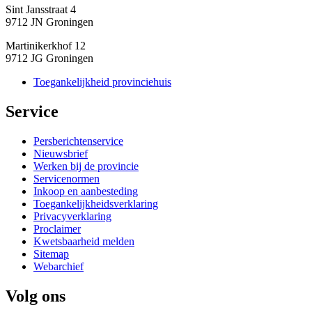
Sint Jansstraat 4
9712 JN Groningen
Martinikerkhof 12
9712 JG Groningen
Toegankelijkheid provinciehuis
Service 
Persberichtenservice
Nieuwsbrief
Werken bij de provincie
Servicenormen
Inkoop en aanbesteding
Toegankelijkheidsverklaring
Privacyverklaring
Proclaimer
Kwetsbaarheid melden
Sitemap
Webarchief
Volg ons