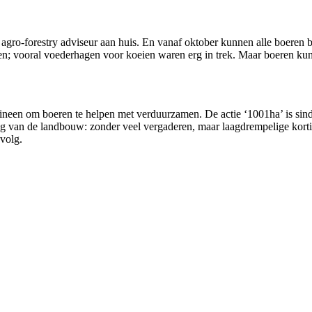
agro-forestry adviseur aan huis. En vanaf oktober kunnen alle boeren 
n; vooral voederhagen voor koeien waren erg in trek. Maar boeren kunn
en om boeren te helpen met verduurzamen. De actie ‘1001ha’ is sindsdi
g van de landbouw: zonder veel vergaderen, maar laagdrempelige korti
volg.