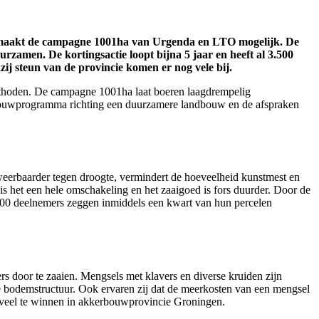
t maakt de campagne 1001ha van Urgenda en LTO mogelijk. De
zamen. De kortingsactie loopt bijna 5 jaar en heeft al 3.500
ij steun van de provincie komen er nog vele bij.
thoden. De campagne 1001ha laat boeren laagdrempelig
dbouwprogramma richting een duurzamere landbouw en de afspraken
 weerbaarder tegen droogte, vermindert de hoeveelheid kunstmest en
 het een hele omschakeling en het zaaigoed is fors duurder. Door de
2.000 deelnemers zeggen inmiddels een kwart van hun percelen
 door te zaaien. Mengsels met klavers en diverse kruiden zijn
e bodemstructuur. Ook ervaren zij dat de meerkosten van een mengsel
r veel te winnen in akkerbouwprovincie Groningen.