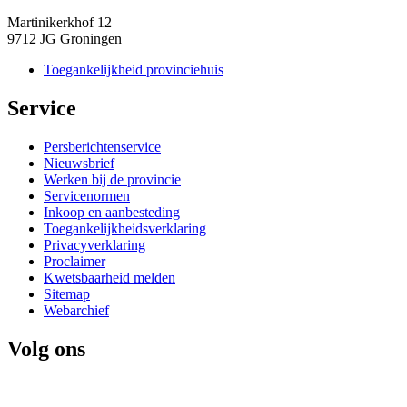
Martinikerkhof 12
9712 JG Groningen
Toegankelijkheid provinciehuis
Service 
Persberichtenservice
Nieuwsbrief
Werken bij de provincie
Servicenormen
Inkoop en aanbesteding
Toegankelijkheidsverklaring
Privacyverklaring
Proclaimer
Kwetsbaarheid melden
Sitemap
Webarchief
Volg ons