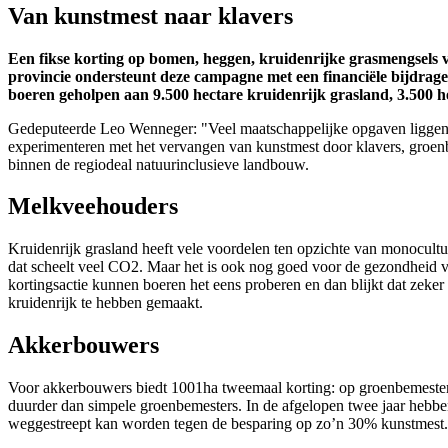
Van kunstmest naar klavers
Een fikse korting op bomen, heggen, kruidenrijke grasmengsel
provincie ondersteunt deze campagne met een financiële bijdrage
boeren geholpen aan 9.500 hectare kruidenrijk grasland, 3.500 h
Gedeputeerde Leo Wenneger: "Veel maatschappelijke opgaven liggen
experimenteren met het vervangen van kunstmest door klavers, groe
binnen de regiodeal natuurinclusieve landbouw.
Melkveehouders
Kruidenrijk grasland heeft vele voordelen ten opzichte van monocultu
dat scheelt veel CO2. Maar het is ook nog goed voor de gezondheid v
kortingsactie kunnen boeren het eens proberen en dan blijkt dat zeke
kruidenrijk te hebben gemaakt.
Akkerbouwers
Voor akkerbouwers biedt 1001ha tweemaal korting: op groenbemesterme
duurder dan simpele groenbemesters. In de afgelopen twee jaar hebb
weggestreept kan worden tegen de besparing op zo’n 30% kunstmest. 