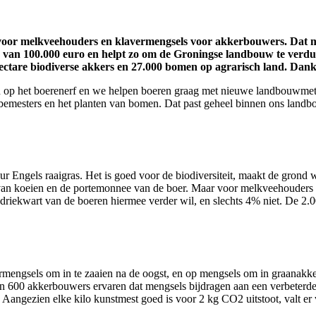
s voor melkveehouders en klavermengsels voor akkerbouwers. Da
 van 100.000 euro en helpt zo om de Groningse landbouw te verduur
ectare biodiverse akkers en 27.000 bomen op agrarisch land. Dankz
 op het boerenerf en we helpen boeren graag met nieuwe landbouwme
nbemesters en het planten van bomen. Dat past geheel binnen ons lan
ur Engels raaigras. Het is goed voor de biodiversiteit, maakt de grond
an koeien en de portemonnee van de boer. Maar voor melkveehouders is
r driekwart van de boeren hiermee verder wil, en slechts 4% niet. De 
ngsels om in te zaaien na de oogst, en op mengsels om in graanakkers
en 600 akkerbouwers ervaren dat mengsels bijdragen aan een verbeterd
Aangezien elke kilo kunstmest goed is voor 2 kg CO2 uitstoot, valt e