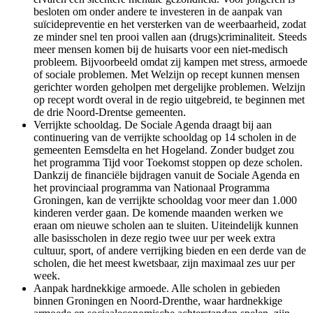
besloten om onder andere te investeren in de aanpak van
suïcidepreventie en het versterken van de weerbaarheid, zodat
ze minder snel ten prooi vallen aan (drugs)criminaliteit. Steeds
meer mensen komen bij de huisarts voor een niet-medisch
probleem. Bijvoorbeeld omdat zij kampen met stress, armoede
of sociale problemen. Met Welzijn op recept kunnen mensen
gerichter worden geholpen met dergelijke problemen. Welzijn
op recept wordt overal in de regio uitgebreid, te beginnen met
de drie Noord-Drentse gemeenten.
Verrijkte schooldag. De Sociale Agenda draagt bij aan
continuering van de verrijkte schooldag op 14 scholen in de
gemeenten Eemsdelta en het Hogeland. Zonder budget zou
het programma Tijd voor Toekomst stoppen op deze scholen.
Dankzij de financiële bijdragen vanuit de Sociale Agenda en
het provinciaal programma van Nationaal Programma
Groningen, kan de verrijkte schooldag voor meer dan 1.000
kinderen verder gaan. De komende maanden werken we
eraan om nieuwe scholen aan te sluiten. Uiteindelijk kunnen
alle basisscholen in deze regio twee uur per week extra
cultuur, sport, of andere verrijking bieden en een derde van de
scholen, die het meest kwetsbaar, zijn maximaal zes uur per
week.
Aanpak hardnekkige armoede. Alle scholen in gebieden
binnen Groningen en Noord-Drenthe, waar hardnekkige