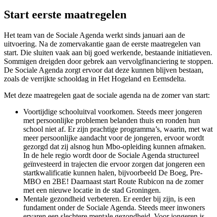
Start eerste maatregelen
Het team van de Sociale Agenda werkt sinds januari aan de
uitvoering. Na de zomervakantie gaan de eerste maatregelen van
start. Die sluiten vaak aan bij goed werkende, bestaande initiatieven.
Sommigen dreigden door gebrek aan vervolgfinanciering te stoppen.
De Sociale Agenda zorgt ervoor dat deze kunnen blijven bestaan,
zoals de verrijkte schooldag in Het Hogeland en Eemsdelta.
Met deze maatregelen gaat de sociale agenda na de zomer van start:
Voortijdige schooluitval voorkomen. Steeds meer jongeren
met persoonlijke problemen belanden thuis en ronden hun
school niet af. Er zijn prachtige programma’s, waarin, met wat
meer persoonlijke aandacht voor de jongeren, ervoor wordt
gezorgd dat zij alsnog hun Mbo-opleiding kunnen afmaken.
In de hele regio wordt door de Sociale Agenda structureel
geïnvesteerd in trajecten die ervoor zorgen dat jongeren een
startkwalificatie kunnen halen, bijvoorbeeld De Boeg, Pre-
MBO en 2BE! Daarnaast start Route Rubicon na de zomer
met een nieuwe locatie in de stad Groningen.
Mentale gezondheid verbeteren. Er eerder bij zijn, is een
fundament onder de Sociale Agenda. Steeds meer inwoners
ervaren een slechtere mentale gezondheid. Voor jongeren is