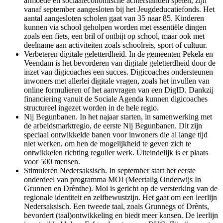
armoede en sociaaleconomische achterstanden spelen, zijn
vanaf september aangesloten bij het Jeugdeducatiefonds. Het
aantal aangesloten scholen gaat van 35 naar 85. Kinderen
kunnen via school geholpen worden met essentiële dingen
zoals een fiets, een bril of ontbijt op school, maar ook met
deelname aan activiteiten zoals schoolreis, sport of cultuur.
Verbeteren digitale geletterdheid. In de gemeenten Pekela en
Veendam is het bevorderen van digitale geletterdheid door de
inzet van digicoaches een succes. Digicoaches ondersteunen
inwoners met allerlei digitale vragen, zoals het invullen van
online formulieren of het aanvragen van een DigID. Dankzij
financiering vanuit de Sociale Agenda kunnen digicoaches
structureel ingezet worden in de hele regio.
Nij Begunbanen. In het najaar starten, in samenwerking met
de arbeidsmarktregio, de eerste Nij Begunbanen. Dit zijn
speciaal ontwikkelde banen voor inwoners die al lange tijd
niet werken, om hen de mogelijkheid te geven zich te
ontwikkelen richting regulier werk. Uiteindelijk is er plaats
voor 500 mensen.
Stimuleren Nedersaksisch. In september start het eerste
onderdeel van programma MOI (Meertalig Onderwijs In
Grunnen en Drènthe). Moi is gericht op de versterking van de
regionale identiteit en zelfbewustzijn. Het gaat om een leerlijn
Nedersaksisch. Een tweede taal, zoals Grunnegs of Drènts,
bevordert (taal)ontwikkeling en biedt meer kansen. De leerlijn