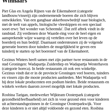
Winnaars
Piet Glas en Angela Rijnen van de Eikemaheert (categorie
landbouw/visserij) zijn ondernemende boeren die zich blijven
ontwikkelen. Van een gangbaar akkerbouwbedrijf naar biologisch,
met de teelt van appels, biologische vleeskippen en een speciaal
soort erwt: 'het wonder van Scheemda'. Dat zelf aftrek vindt in de
randstad. Zij verdienen deze Waarde-ring voor de heel eigen en
aansprekende wijze waarop zij vertellen over het leven op de
boerderij en hun bedrijf. Daarnaast ondersteunen zij de volgende
generatie boeren door tuinders de mogelijkheid te geven een
tuinderij te starten op het boerenerf van de Eikemaheert.
Gezinus Winters heeft samen met zijn partner twee restaurants in de
stad Groningen: Wadapartja Zuiderdiep en Wadapartja Westerhaven
(categorie horeca). In beide restaurants zit ook een winkeltje.
Gezinus vindt dat er in de provincie Groningen veel boeren, tuinders
en vissers zijn die mooie producten aanbieden. Met Wadapartja wil
hij deze lokale producenten een podium bieden. Beide restaurants en
winkels werken daarom zoveel mogelijk met lokale producten.
Rosbina Tarigan, medewerker Wijkteam Oosterpark (categorie
gezondheid/leefbaarheid) zet zich in voor gezond eten voor kinderen
uit achterstandsgezinnen in de Groningse Oosterparkwijk. Voor
deze kinderen is er niet altijd voldoende en gezond eten. Rosbina