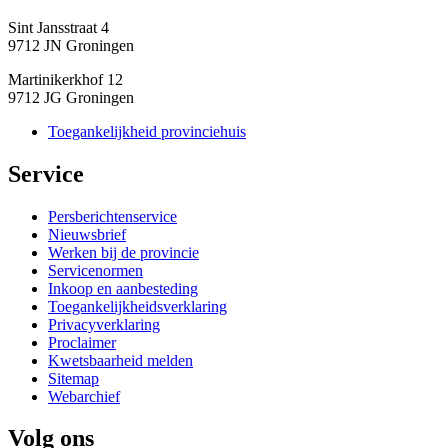
Sint Jansstraat 4
9712 JN Groningen
Martinikerkhof 12
9712 JG Groningen
Toegankelijkheid provinciehuis
Service 
Persberichtenservice
Nieuwsbrief
Werken bij de provincie
Servicenormen
Inkoop en aanbesteding
Toegankelijkheidsverklaring
Privacyverklaring
Proclaimer
Kwetsbaarheid melden
Sitemap
Webarchief
Volg ons