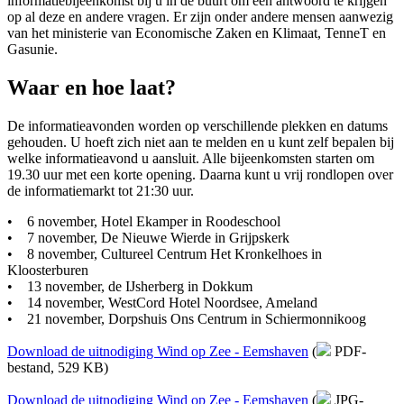
informatiebijeenkomst bij u in de buurt om een antwoord te krijgen
op al deze en andere vragen. Er zijn onder andere mensen aanwezig
van het ministerie van Economische Zaken en Klimaat, TenneT en
Gasunie.
Waar en hoe laat?
De informatieavonden worden op verschillende plekken en datums
gehouden. U hoeft zich niet aan te melden en u kunt zelf bepalen bij
welke informatieavond u aansluit. Alle bijeenkomsten starten om
19.30 uur met een korte opening. Daarna kunt u vrij rondlopen over
de informatiemarkt tot 21:30 uur.
• 6 november, Hotel Ekamper in Roodeschool
• 7 november, De Nieuwe Wierde in Grijpskerk
• 8 november, Cultureel Centrum Het Kronkelhoes in
Kloosterburen
• 13 november, de IJsherberg in Dokkum
• 14 november, WestCord Hotel Noordsee, Ameland
• 21 november, Dorpshuis Ons Centrum in Schiermonnikoog
Download de uitnodiging Wind op Zee - Eemshaven
(
PDF-
bestand, 529 KB)
Download de uitnodiging Wind op Zee - Eemshaven
(
JPG-