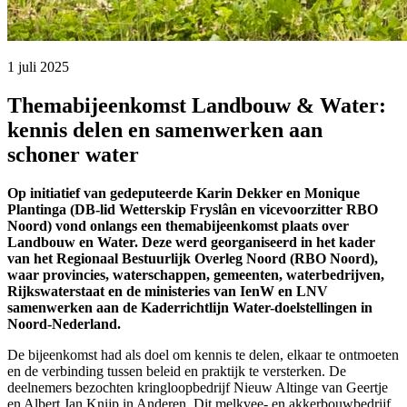
1 juli 2025 
Themabijeenkomst Landbouw & Water:
kennis delen en samenwerken aan
schoner water
Op initiatief van gedeputeerde Karin Dekker en Monique
Plantinga (DB-lid Wetterskip Fryslân en vicevoorzitter RBO
Noord) vond onlangs een themabijeenkomst plaats over
Landbouw en Water. Deze werd georganiseerd in het kader
van het Regionaal Bestuurlijk Overleg Noord (RBO Noord),
waar provincies, waterschappen, gemeenten, waterbedrijven,
Rijkswaterstaat en de ministeries van IenW en LNV
samenwerken aan de Kaderrichtlijn Water-doelstellingen in
Noord-Nederland.
De bijeenkomst had als doel om kennis te delen, elkaar te ontmoeten
en de verbinding tussen beleid en praktijk te versterken. De
deelnemers bezochten kringloopbedrijf Nieuw Altinge van Geertje
en Albert Jan Knijp in Anderen. Dit melkvee- en akkerbouwbedrijf