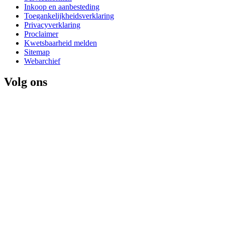
Inkoop en aanbesteding
Toegankelijkheidsverklaring
Privacyverklaring
Proclaimer
Kwetsbaarheid melden
Sitemap
Webarchief
Volg ons