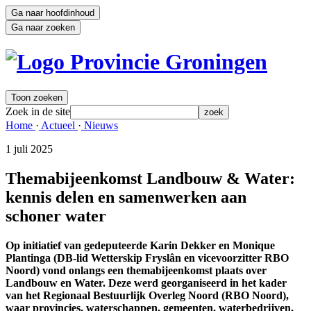
Ga naar hoofdinhoud
Ga naar zoeken
Toon zoeken
Zoek in de site
zoek
Home 
·
Actueel 
·
Nieuws 
1 juli 2025 
Themabijeenkomst Landbouw & Water:
kennis delen en samenwerken aan
schoner water
Op initiatief van gedeputeerde Karin Dekker en Monique
Plantinga (DB-lid Wetterskip Fryslân en vicevoorzitter RBO
Noord) vond onlangs een themabijeenkomst plaats over
Landbouw en Water. Deze werd georganiseerd in het kader
van het Regionaal Bestuurlijk Overleg Noord (RBO Noord),
waar provincies, waterschappen, gemeenten, waterbedrijven,