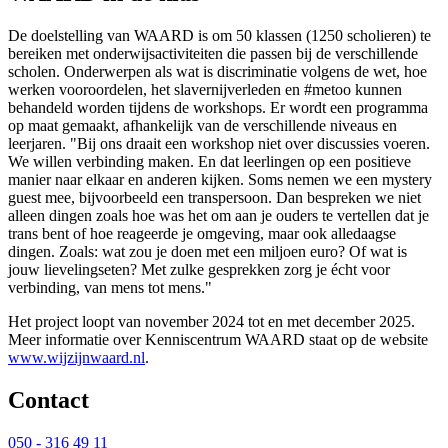
De doelstelling van WAARD is om 50 klassen (1250 scholieren) te
bereiken met onderwijsactiviteiten die passen bij de verschillende
scholen. Onderwerpen als wat is discriminatie volgens de wet, hoe
werken vooroordelen, het slavernijverleden en #metoo kunnen
behandeld worden tijdens de workshops. Er wordt een programma
op maat gemaakt, afhankelijk van de verschillende niveaus en
leerjaren. "Bij ons draait een workshop niet over discussies voeren.
We willen verbinding maken. En dat leerlingen op een positieve
manier naar elkaar en anderen kijken. Soms nemen we een mystery
guest mee, bijvoorbeeld een transpersoon. Dan bespreken we niet
alleen dingen zoals hoe was het om aan je ouders te vertellen dat je
trans bent of hoe reageerde je omgeving, maar ook alledaagse
dingen. Zoals: wat zou je doen met een miljoen euro? Of wat is
jouw lievelingseten? Met zulke gesprekken zorg je écht voor
verbinding, van mens tot mens."
Het project loopt van november 2024 tot en met december 2025.
Meer informatie over Kenniscentrum WAARD staat op de website
www.wijzijnwaard.nl
.
Contact 
050 - 316 49 11