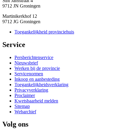
Sint Jansstraat 4
9712 JN Groningen
Martinikerkhof 12
9712 JG Groningen
Toegankelijkheid provinciehuis
Service 
Persberichtenservice
Nieuwsbrief
Werken bij de provincie
Servicenormen
Inkoop en aanbesteding
Toegankelijkheidsverklaring
Privacyverklaring
Proclaimer
Kwetsbaarheid melden
Sitemap
Webarchief
Volg ons