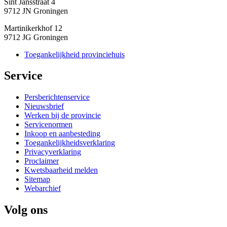
Sint Jansstraat 4
9712 JN Groningen
Martinikerkhof 12
9712 JG Groningen
Toegankelijkheid provinciehuis
Service 
Persberichtenservice
Nieuwsbrief
Werken bij de provincie
Servicenormen
Inkoop en aanbesteding
Toegankelijkheidsverklaring
Privacyverklaring
Proclaimer
Kwetsbaarheid melden
Sitemap
Webarchief
Volg ons