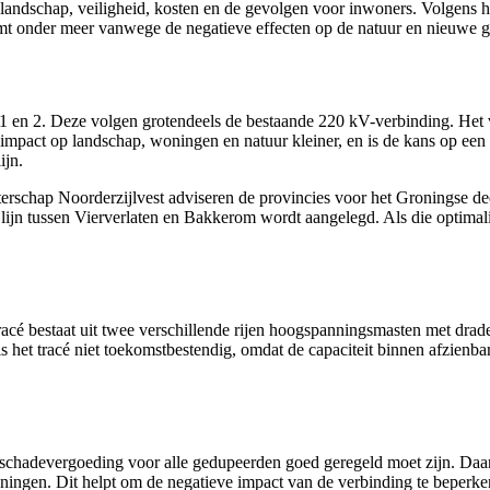
, landschap, veiligheid, kosten en de gevolgen voor inwoners. Volgens 
omt onder meer vanwege de negatieve effecten op de natuur en nieuwe g
1 en 2. Deze volgen grotendeels de bestaande 220 kV-verbinding. Het v
impact op landschap, woningen en natuur kleiner, en is de kans op een 
ijn.
schap Noorderzijlvest adviseren de provincies voor het Groningse deel
lijn tussen Vierverlaten en Bakkerom wordt aangelegd. Als die optimalisa
it tracé bestaat uit twee verschillende rijen hoogspanningsmasten met dra
et tracé niet toekomstbestendig, omdat de capaciteit binnen afzienbare 
nschadevergoeding voor alle gedupeerden goed geregeld moet zijn. Daar
ningen. Dit helpt om de negatieve impact van de verbinding te beperk