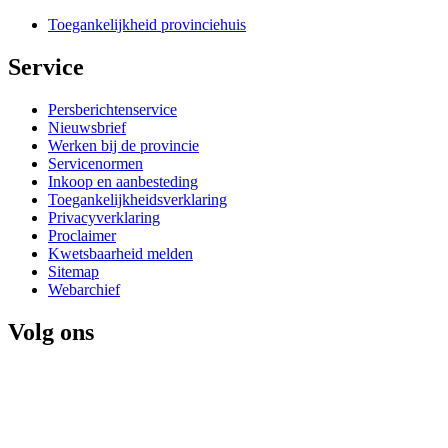
Toegankelijkheid provinciehuis
Service 
Persberichtenservice
Nieuwsbrief
Werken bij de provincie
Servicenormen
Inkoop en aanbesteding
Toegankelijkheidsverklaring
Privacyverklaring
Proclaimer
Kwetsbaarheid melden
Sitemap
Webarchief
Volg ons