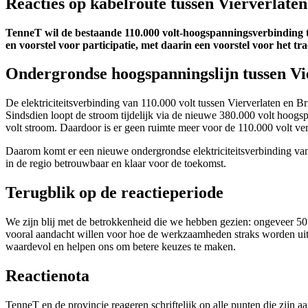
Reacties op kabelroute tussen Vierverlaten 
TenneT wil de bestaande 110.000 volt-hoogspanningsverbinding t
en voorstel voor participatie, met daarin een voorstel voor het 
Ondergrondse hoogspanningslijn tussen Vie
De elektriciteitsverbinding van 110.000 volt tussen Vierverlaten en B
Sindsdien loopt de stroom tijdelijk via de nieuwe 380.000 volt hoog
volt stroom. Daardoor is er geen ruimte meer voor de 110.000 volt v
Daarom komt er een nieuwe ondergrondse elektriciteitsverbinding van 
in de regio betrouwbaar en klaar voor de toekomst.
Terugblik op de reactieperiode
We zijn blij met de betrokkenheid die we hebben gezien: ongeveer 50
vooral aandacht willen voor hoe de werkzaamheden straks worden uitg
waardevol en helpen ons om betere keuzes te maken.
Reactienota
TenneT en de provincie reageren schriftelijk op alle punten die zijn a