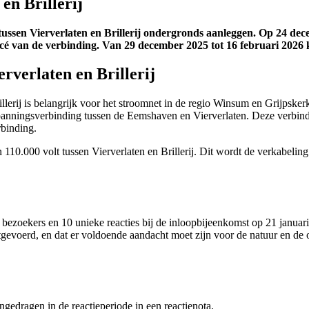
en Brillerij
ussen Vierverlaten en Brillerij ondergronds aanleggen. Op 24 de
tracé van de verbinding. Van 29 december 2025 tot 16 februari 2026
rverlaten en Brillerij
rillerij is belangrijk voor het stroomnet in de regio Winsum en Grijps
spanningsverbinding tussen de Eemshaven en Vierverlaten. Deze verbind
erbinding.
110.000 volt tussen Vierverlaten en Brillerij. Dit wordt de verkabelin
 bezoekers en 10 unieke reacties bij de inloopbijeenkomst op 21 janu
evoerd, en dat er voldoende aandacht moet zijn voor de natuur en de 
angedragen in de reactieperiode in een reactienota.