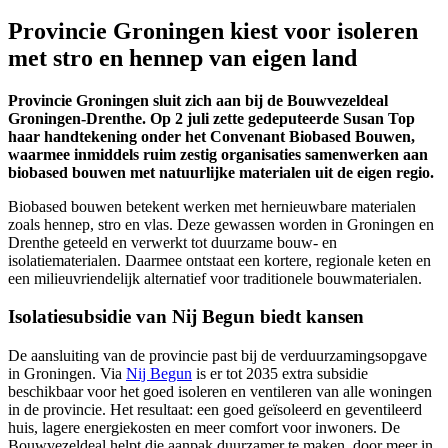
Provincie Groningen kiest voor isoleren
met stro en hennep van eigen land
Provincie Groningen sluit zich aan bij de Bouwvezeldeal
Groningen-Drenthe. Op 2 juli zette gedeputeerde Susan Top
haar handtekening onder het Convenant Biobased Bouwen,
waarmee inmiddels ruim zestig organisaties samenwerken aan
biobased bouwen met natuurlijke materialen uit de eigen regio.
Biobased bouwen betekent werken met hernieuwbare materialen
zoals hennep, stro en vlas. Deze gewassen worden in Groningen en
Drenthe geteeld en verwerkt tot duurzame bouw- en
isolatiematerialen. Daarmee ontstaat een kortere, regionale keten en
een milieuvriendelijk alternatief voor traditionele bouwmaterialen.
Isolatiesubsidie van Nij Begun biedt kansen
De aansluiting van de provincie past bij de verduurzamingsopgave
in Groningen. Via
Nij Begun
is er tot 2035 extra subsidie 
beschikbaar voor het goed isoleren en ventileren van alle woningen
in de provincie. Het resultaat: een goed geïsoleerd en geventileerd
huis, lagere energiekosten en meer comfort voor inwoners. De
Bouwvezeldeal helpt die aanpak duurzamer te maken, door meer in