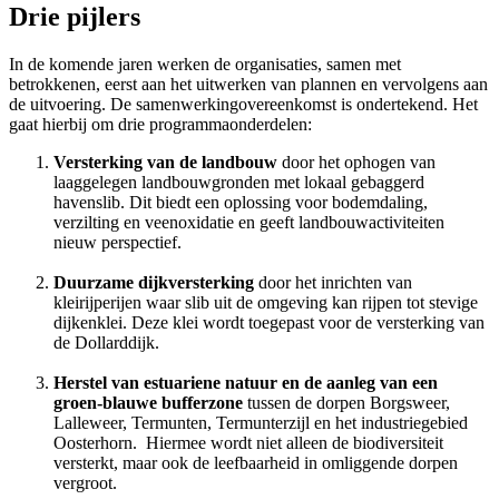
Drie pijlers
In de komende jaren werken de organisaties, samen met
betrokkenen, eerst aan het uitwerken van plannen en vervolgens aan
de uitvoering. De samenwerkingovereenkomst is ondertekend. Het
gaat hierbij om drie programmaonderdelen:
Versterking van de landbouw
door het ophogen van 
laaggelegen landbouwgronden met lokaal gebaggerd
havenslib. Dit biedt een oplossing voor bodemdaling,
verzilting en veenoxidatie en geeft landbouwactiviteiten
nieuw perspectief.
Duurzame dijkversterking
door het inrichten van 
kleirijperijen waar slib uit de omgeving kan rijpen tot stevige
dijkenklei. Deze klei wordt toegepast voor de versterking van
de Dollarddijk.
Herstel van estuariene natuur en de aanleg van een
groen-blauwe bufferzone
tussen de dorpen Borgsweer, 
Lalleweer, Termunten, Termunterzijl en het industriegebied
Oosterhorn. Hiermee wordt niet alleen de biodiversiteit
versterkt, maar ook de leefbaarheid in omliggende dorpen
vergroot.