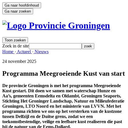
Ga naar hoofdinhoud
Ga naar zoeken
Toon zoeken
Zoek in de site
zoek
Home 
·
Actueel 
·
Nieuws 
24 november 2025 
Programma Meegroeiende Kust van start
De provincie Groningen is met het programma Meegroeiende
Kust gestart. Dit doen we samen met waterschap Hunze en
Aa’s, gemeenten Eemsdelta en Oldambt, Groningen Seaports,
Stichting Het Groninger Landschap, Natuur en Milieufederatie
Groningen, LTO Noord en het ministerie van LVVN. Met het
programma richten we ons op het versterken van de kustzone
tussen Delfzijl en de Duitse grens, zodat we een
toekomstbestendige, veilige en leefbare kust realiseren die past
bij de natuur van de Eems-Dollard.