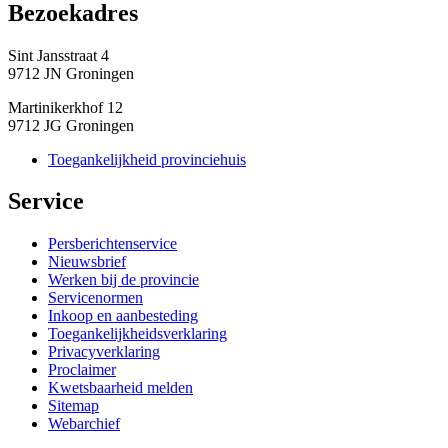
Bezoekadres 
Sint Jansstraat 4
9712 JN Groningen
Martinikerkhof 12
9712 JG Groningen
Toegankelijkheid provinciehuis
Service 
Persberichtenservice
Nieuwsbrief
Werken bij de provincie
Servicenormen
Inkoop en aanbesteding
Toegankelijkheidsverklaring
Privacyverklaring
Proclaimer
Kwetsbaarheid melden
Sitemap
Webarchief