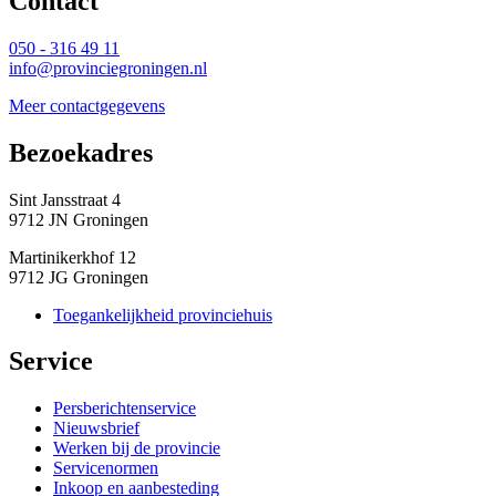
Contact 
050 - 316 49 11
info@provinciegroningen.nl
Meer contactgegevens
Bezoekadres 
Sint Jansstraat 4
9712 JN Groningen
Martinikerkhof 12
9712 JG Groningen
Toegankelijkheid provinciehuis
Service 
Persberichtenservice
Nieuwsbrief
Werken bij de provincie
Servicenormen
Inkoop en aanbesteding