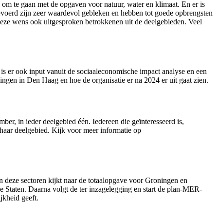
om te gaan met de opgaven voor natuur, water en klimaat. En er is
evoerd zijn zeer waardevol gebleken en hebben tot goede opbrengsten
Deze wens ook uitgesproken betrokkenen uit de deelgebieden. Veel
is er ook input vanuit de sociaaleconomische impact analyse en een 
ngen in Den Haag en hoe de organisatie er na 2024 er uit gaat zien.
er, in ieder deelgebied één. Iedereen die geïnteresseerd is,
 haar deelgebied. Kijk voor meer informatie op
 deze sectoren kijkt naar de totaalopgave voor Groningen en
le Staten. Daarna volgt de ter inzagelegging en start de plan-MER-
jkheid geeft.