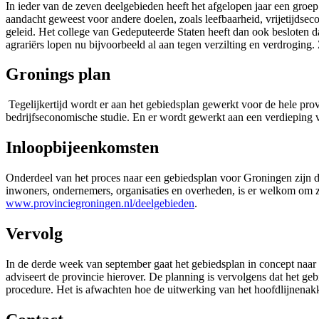
In ieder van de zeven deelgebieden heeft het afgelopen jaar een gro
aandacht geweest voor andere doelen, zoals leefbaarheid, vrijetijds
geleid. Het college van Gedeputeerde Staten heeft dan ook besloten 
agrariërs lopen nu bijvoorbeeld al aan tegen verzilting en verdroging.
Gronings plan
Tegelijkertijd wordt er aan het gebiedsplan gewerkt voor de hele pro
bedrijfseconomische studie. En er wordt gewerkt aan een verdieping 
Inloopbijeenkomsten
Onderdeel van het proces naar een gebiedsplan voor Groningen zijn de
inwoners, ondernemers, organisaties en overheden, is er welkom om zic
www.provinciegroningen.nl/deelgebieden
.
Vervolg
In de derde week van september gaat het gebiedsplan in concept naar
adviseert de provincie hierover. De planning is vervolgens dat het ge
procedure. Het is afwachten hoe de uitwerking van het hoofdlijnenakko