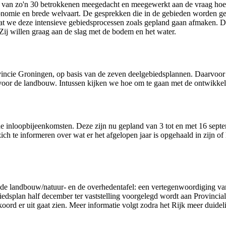
ep van zo'n 30 betrokkenen meegedacht en meegewerkt aan de vraag hoe 
economie en brede welvaart. De gesprekken die in de gebieden worden g
dat we deze intensieve gebiedsprocessen zoals gepland gaan afmaken. 
 Zij willen graag aan de slag met de bodem en het water.
vincie Groningen, op basis van de zeven deelgebiedsplannen. Daarvoor 
voor de landbouw. Intussen kijken we hoe om te gaan met de ontwikkeli
 inloopbijeenkomsten. Deze zijn nu gepland van 3 tot en met 16 septemb
h te informeren over wat er het afgelopen jaar is opgehaald in zijn of
 de landbouw/natuur- en de overhedentafel: een vertegenwoordiging van
biedsplan half december ter vaststelling voorgelegd wordt aan Provincia
ord er uit gaat zien. Meer informatie volgt zodra het Rijk meer duideli