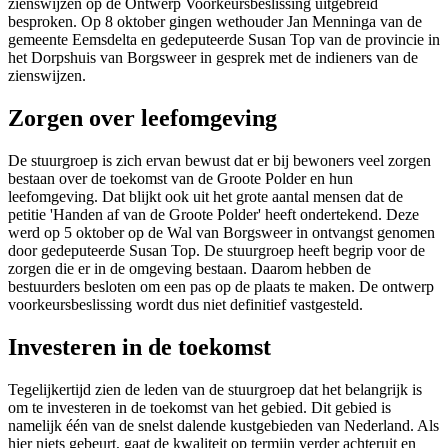
zienswijzen op de Ontwerp Voorkeursbeslissing uitgebreid
besproken. Op 8 oktober gingen wethouder Jan Menninga van de
gemeente Eemsdelta en gedeputeerde Susan Top van de provincie in
het Dorpshuis van Borgsweer in gesprek met de indieners van de
zienswijzen.
Zorgen over leefomgeving
De stuurgroep is zich ervan bewust dat er bij bewoners veel zorgen
bestaan over de toekomst van de Groote Polder en hun
leefomgeving. Dat blijkt ook uit het grote aantal mensen dat de
petitie 'Handen af van de Groote Polder' heeft ondertekend. Deze
werd op 5 oktober op de Wal van Borgsweer in ontvangst genomen
door gedeputeerde Susan Top. De stuurgroep heeft begrip voor de
zorgen die er in de omgeving bestaan. Daarom hebben de
bestuurders besloten om een pas op de plaats te maken. De ontwerp
voorkeursbeslissing wordt dus niet definitief vastgesteld.
Investeren in de toekomst
Tegelijkertijd zien de leden van de stuurgroep dat het belangrijk is
om te investeren in de toekomst van het gebied. Dit gebied is
namelijk één van de snelst dalende kustgebieden van Nederland. Als
hier niets gebeurt, gaat de kwaliteit op termijn verder achteruit en