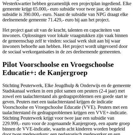
Westerkwartier hebben gezamenlijk een projectplan ingediend. Elke
gemeente krijgt 65.000,- euro subsidie voor twee jaar, de totale
subsidie is 390.000,- euro. Naast de subsidie van NPG draagt elke
deelnemende gemeente 71.429,- euro bij aan het project.
Het project gaat uit van de kracht, talenten en capaciteiten van
inwoners. Oplossingen voor lokale vraagstukken zijn vaak binnen
de gemeenschap zelf te vinden: sociaal werk sluit aan bij waar
inwoners behoefte aan hebben. Het project wordt uitgevoerd door
de sociaal werkorganisaties in de zes deelnemende gemeenten.
Pilot Voorschoolse en Vroegschoolse
Educatie+: de Kanjergroep
Stichting Peuterwerk, Elke Jeugdhulp & Onderwijs en de gemeente
Stadskanaal werken in een pilot samen om peuters (2-4 jaar) met
zowel een taalachterstand als gedragsproblemen een goede start te
geven. Peuters met een taalachterstand krijgen de indicatie
Voorschoolse en Vroegschoolse Educatie (VVE). Peuters met een
taalachterstand én gedragsproblemen krijgen een VVE+-indicatie.
Stichting Peuterwerk krijgt voor twee jaar een subsidie van
229.999,- euro voor de zogenaamde Kanjergroep, een aparte groep
binnen de VVE-indicatie, waarin acht kinderen worden begeleid
door twee medewerkers: een pedagogisch medewerker en een