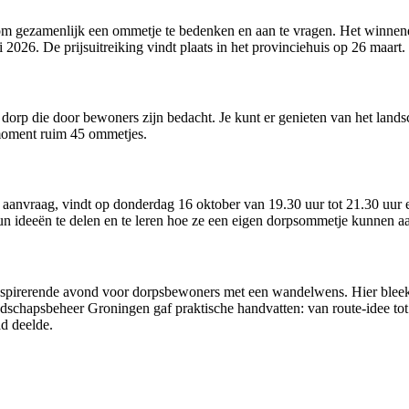
 om gezamenlijk een ommetje te bedenken en aan te vragen. Het winnen
 2026. De prijsuitreiking vindt plaats in het provinciehuis op 26 maart.
dorp die door bewoners zijn bedacht. Je kunt er genieten van het lan
 moment ruim 45 ommetjes.
aanvraag, vindt op donderdag 16 oktober van 19.30 uur tot 21.30 uur e
 ideeën te delen en te leren hoe ze een eigen dorpsommetje kunnen 
nspirerende avond voor dorpsbewoners met een wandelwens. Hier bleek 
Landschapsbeheer Groningen gaf praktische handvatten: van route-idee
d deelde.