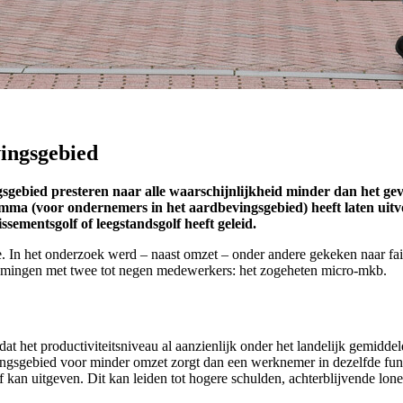
ingsgebied
gebied presteren naar alle waarschijnlijkheid minder dan het geva
ma (voor ondernemers in het aardbevingsgebied) heeft laten uit
lissementsgolf of leegstandsgolf heeft geleid.
 In het onderzoek werd – naast omzet – onder andere gekeken naar fail
rnemingen met twee tot negen medewerkers: het zogeheten micro-mkb.
et productiviteitsniveau al aanzienlijk onder het landelijk gemiddelde 
gsgebied voor minder omzet zorgt dan een werknemer in dezelfde functi
jf kan uitgeven. Dit kan leiden tot hogere schulden, achterblijvende lo