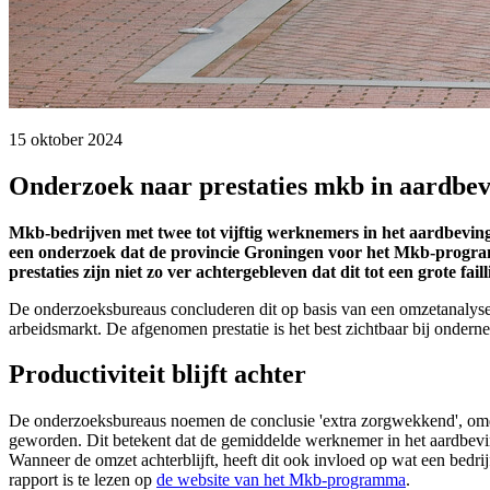
15 oktober 2024 
Onderzoek naar prestaties mkb in aardbev
Mkb-bedrijven met twee tot vijftig werknemers in het aardbevings
een onderzoek dat de provincie Groningen voor het Mkb-program
prestaties zijn niet zo ver achtergebleven dat dit tot een grote fail
De onderzoeksbureaus concluderen dit op basis van een omzetanalyse.
arbeidsmarkt. De afgenomen prestatie is het best zichtbaar bij onde
Productiviteit blijft achter
De onderzoeksbureaus noemen de conclusie 'extra zorgwekkend', omdat h
geworden. Dit betekent dat de gemiddelde werknemer in het aardbevin
Wanneer de omzet achterblijft, heeft dit ook invloed op wat een bedri
rapport is te lezen op
de website van het Mkb-programma
.