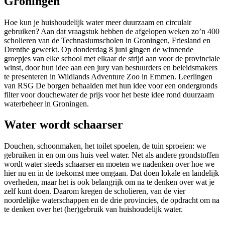
Groningen
Hoe kun je huishoudelijk water meer duurzaam en circulair
gebruiken? Aan dat vraagstuk hebben de afgelopen weken zo’n 400
scholieren van de Technasiumscholen in Groningen, Friesland en
Drenthe gewerkt. Op donderdag 8 juni gingen de winnende
groepjes van elke school met elkaar de strijd aan voor de provinciale
winst, door hun idee aan een jury van bestuurders en beleidsmakers
te presenteren in Wildlands Adventure Zoo in Emmen. Leerlingen
van RSG De borgen behaalden met hun idee voor een ondergronds
filter voor douchewater de prijs voor het beste idee rond duurzaam
waterbeheer in Groningen.
Water wordt schaarser
Douchen, schoonmaken, het toilet spoelen, de tuin sproeien: we
gebruiken in en om ons huis veel water. Net als andere grondstoffen
wordt water steeds schaarser en moeten we nadenken over hoe we
hier nu en in de toekomst mee omgaan. Dat doen lokale en landelijk
overheden, maar het is ook belangrijk om na te denken over wat je
zelf kunt doen. Daarom kregen de scholieren, van de vier
noordelijke waterschappen en de drie provincies, de opdracht om na
te denken over het (her)gebruik van huishoudelijk water.