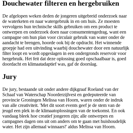
Douchewater filteren en hergebruiken
De afgelopen weken deden de jongeren uitgebreid onderzoek naar
de waterketen en naar watergebruik in en om huis. Ze moesten
vervolgens hun technische skills gebruiken om een product te
ontwerpen en onderzoek doen naar consumentengedrag, want een
campagne om hun plan voor circulair gebruik van water onder de
aandacht te brengen, hoorde ook bij de opdracht. Het winnende
groepje had een uitvinding waarbij douchewater door een natuurlijk
filter loopt en wordt opgeslagen in een ondergronds reservoir voor
hergebruik. Het feit dat deze oplossing goed opschaalbaar is, goed
doordacht en klimaatadaptief was, gaf de doorslag.
Jury
De jury, bestaande uit onder andere dijkgraaf Roeland van der
Schaaf van Waterschap Noorderzijlvest en gedeputeerde van
provincie Groningen Melissa van Hoorn, waren onder de indruk
van alle creativiteit. 'Met dit soort events geef je de stem van de
jeugd een plek in de klimaatoplossingen van de toekomst. En ook
vandaag bleek hoe creatief jongeren zijn; alle ontwerpen en
campagnes dagen ons uit om anders om te gaan met huishoudelijk
water. Het zijn allemaal winnaars!' aldus Melissa van Hoorn.