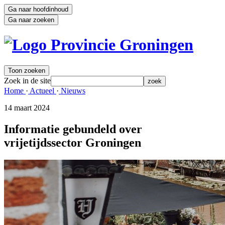
Ga naar hoofdinhoud
Ga naar zoeken
Toon zoeken
Zoek in de site
zoek
Home 
·
Actueel 
·
Nieuws 
14 maart 2024 
Informatie gebundeld over
vrijetijdssector Groningen