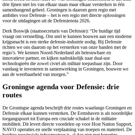
drie lijnen niet los van elkaar staan maar elkaar versterken in één
samenhangend geheel. Groningen is daarom geen regio met
ambities voor Defensie – het is een regio met directe oplossingen
voor de uitdagingen uit de Defensienota 2026.
Derk Boswijk (staatssecretaris van Defensie): “De huidige tijd
vraagt om versnelling. Om snel te kunnen bouwen aan een moderne
krijgsmacht is een sterke defensie-industrie nodig. Bij Defensie
richten we ons daarom op het versterken van onze banden met de
regio’s. We kennen Noord-Nederland als betrouwbare en
innovatieve partner, en kijken nadrukkelijk naar dual-use
technologieën die zowel civiel als militair toepasbaar zijn. Door
vandaag te investeren in samenwerking in Groningen, bouwen we
aan de weerbaarheid van morgen.”
Groningse agenda voor Defensie: drie
routes
De Groningse agenda beschrijft drie routes waarlangs Groningen en
Defensie elkaar kunnen versterken. De Eemshaven is als noordelijke
toegangspoort tot Europa een cruciale schakel in de militaire
mobiliteit. Dit levert directe voordelen op voor Host Nation Support,
NAVO operaties en snelle verplaatsing van troepen en materieel. De
huidige provinciale infrastructuur is, al dan niet met beperkte