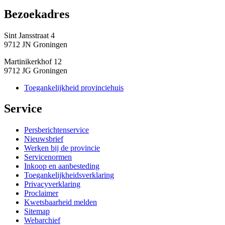
Bezoekadres 
Sint Jansstraat 4
9712 JN Groningen
Martinikerkhof 12
9712 JG Groningen
Toegankelijkheid provinciehuis
Service 
Persberichtenservice
Nieuwsbrief
Werken bij de provincie
Servicenormen
Inkoop en aanbesteding
Toegankelijkheidsverklaring
Privacyverklaring
Proclaimer
Kwetsbaarheid melden
Sitemap
Webarchief