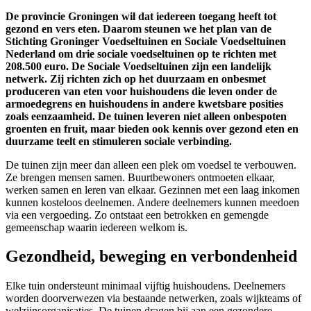
De provincie Groningen wil dat iedereen toegang heeft tot
gezond en vers eten. Daarom steunen we het plan van de
Stichting Groninger Voedseltuinen en Sociale Voedseltuinen
Nederland om drie sociale voedseltuinen op te richten met
208.500 euro. De Sociale Voedseltuinen zijn een landelijk
netwerk. Zij richten zich op het duurzaam en onbesmet
produceren van eten voor huishoudens die leven onder de
armoedegrens en huishoudens in andere kwetsbare posities
zoals eenzaamheid. De tuinen leveren niet alleen onbespoten
groenten en fruit, maar bieden ook kennis over gezond eten en
duurzame teelt en stimuleren sociale verbinding.
De tuinen zijn meer dan alleen een plek om voedsel te verbouwen.
Ze brengen mensen samen. Buurtbewoners ontmoeten elkaar,
werken samen en leren van elkaar. Gezinnen met een laag inkomen
kunnen kosteloos deelnemen. Andere deelnemers kunnen meedoen
via een vergoeding. Zo ontstaat een betrokken en gemengde
gemeenschap waarin iedereen welkom is.
Gezondheid, beweging en verbondenheid
Elke tuin ondersteunt minimaal vijftig huishoudens. Deelnemers
worden doorverwezen via bestaande netwerken, zoals wijkteams of
welzijnsorganisaties. De tuinen dragen bij aan een gezondere