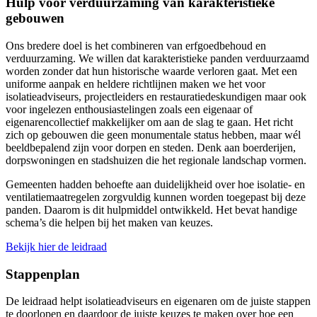
Hulp voor verduurzaming van karakteristieke
gebouwen
Ons bredere doel is het combineren van erfgoedbehoud en
verduurzaming. We willen dat karakteristieke panden verduurzaamd
worden zonder dat hun historische waarde verloren gaat. Met een
uniforme aanpak en heldere richtlijnen maken we het voor
isolatieadviseurs, projectleiders en restauratiedeskundigen maar ook
voor ingelezen enthousiastelingen zoals een eigenaar of
eigenarencollectief makkelijker om aan de slag te gaan. Het richt
zich op gebouwen die geen monumentale status hebben, maar wél
beeldbepalend zijn voor dorpen en steden. Denk aan boerderijen,
dorpswoningen en stadshuizen die het regionale landschap vormen.
Gemeenten hadden behoefte aan duidelijkheid over hoe isolatie- en
ventilatiemaatregelen zorgvuldig kunnen worden toegepast bij deze
panden. Daarom is dit hulpmiddel ontwikkeld. Het bevat handige
schema’s die helpen bij het maken van keuzes.
Bekijk hier de leidraad
Stappenplan
De leidraad helpt isolatieadviseurs en eigenaren om de juiste stappen
te doorlopen en daardoor de juiste keuzes te maken over hoe een