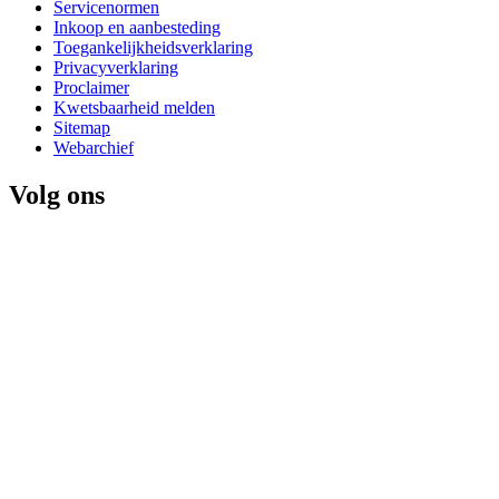
Servicenormen
Inkoop en aanbesteding
Toegankelijkheidsverklaring
Privacyverklaring
Proclaimer
Kwetsbaarheid melden
Sitemap
Webarchief
Volg ons