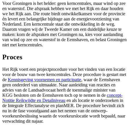
Voor Groningen is het helder: geen kerncentrales, maar wind op zee
en waterstof. Die afspraak hebben we met het Rijk en daar houden
we het Rijk aan. Die route biedt ontwikkelkansen voor de provincie
én levert een belangrijke bijdrage aan de energievoorziening van
Nederland. Een kerncentrale staat die ontwikkeling in de weg.
Daarom vragen wij de Tweede Kamer om een duidelijke keuze te
maken: kom de afspraken met Groningen na, kies voor aanlanding
van wind op zee en waterstof in de Eemshaven, en belast Groningen
niet met kerncentrales.
Proces
Het Rijk voert een projectprocedure voor het vinden van een locatie
voor de bouw van twee kerncentrales. Deze procedure is gestart met
de
Kennisgeving voornemen en participatie
, waar de Eemshaven
geen onderdeel van uitmaakte. Naar aanleiding van reacties en
advies van de Landsadvocaat heeft de toenmalige minister van
KGG besloten om de Eemshaven toch op te nemen in de
concept-
Notitie Reikwijdte en Detailniveau
en als locatie te onderzoeken in 
de Integrale Effectanalyse en planMER. De procedure bevindt zich
nu in de fase voorafgaand aan het nemen van de ontwerp-
voorkeursbeslissing waarin de voorkeurslocatie wordt bepaald, naar
verwachting dit najaar.