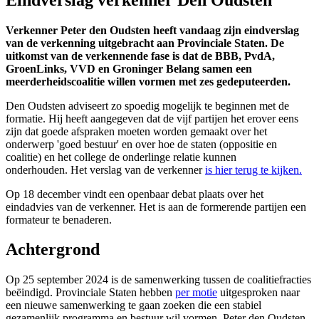
Verkenner Peter den Oudsten heeft vandaag zijn eindverslag
van de verkenning uitgebracht aan Provinciale Staten. De
uitkomst van de verkennende fase is dat de BBB, PvdA,
GroenLinks, VVD en Groninger Belang samen een
meerderheidscoalitie willen vormen met zes gedeputeerden.
Den Oudsten adviseert zo spoedig mogelijk te beginnen met de
formatie. Hij heeft aangegeven dat de vijf partijen het erover eens
zijn dat goede afspraken moeten worden gemaakt over het
onderwerp 'goed bestuur' en over hoe de staten (oppositie en
coalitie) en het college de onderlinge relatie kunnen
onderhouden. Het verslag van de verkenner
is hier terug te kijken.
Op 18 december vindt een openbaar debat plaats over het
eindadvies van de verkenner. Het is aan de formerende partijen een
formateur te benaderen.
Achtergrond
Op 25 september 2024 is de samenwerking tussen de coalitiefracties
beëindigd. Provinciale Staten hebben
per motie
uitgesproken naar 
een nieuwe samenwerking te gaan zoeken die een stabiel
gezamenlijk programma en bestuur wil vormen. Peter den Oudsten