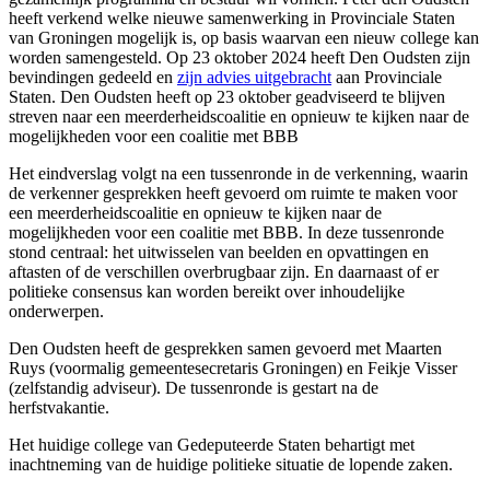
heeft verkend welke nieuwe samenwerking in Provinciale Staten
van Groningen mogelijk is, op basis waarvan een nieuw college kan
worden samengesteld. Op 23 oktober 2024 heeft Den Oudsten zijn
bevindingen gedeeld en
zijn advies uitgebracht
aan Provinciale 
Staten. Den Oudsten heeft op 23 oktober geadviseerd te blijven
streven naar een meerderheidscoalitie en opnieuw te kijken naar de
mogelijkheden voor een coalitie met BBB
Het eindverslag volgt na een tussenronde in de verkenning, waarin
de verkenner gesprekken heeft gevoerd om ruimte te maken voor
een meerderheidscoalitie en opnieuw te kijken naar de
mogelijkheden voor een coalitie met BBB. In deze tussenronde
stond centraal: het uitwisselen van beelden en opvattingen en
aftasten of de verschillen overbrugbaar zijn. En daarnaast of er
politieke consensus kan worden bereikt over inhoudelijke
onderwerpen.
Den Oudsten heeft de gesprekken samen gevoerd met Maarten
Ruys (voormalig gemeentesecretaris Groningen) en Feikje Visser
(zelfstandig adviseur). De tussenronde is gestart na de
herfstvakantie.
Het huidige college van Gedeputeerde Staten behartigt met
inachtneming van de huidige politieke situatie de lopende zaken.