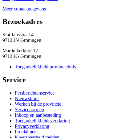
Meer contactgegevens
Bezoekadres 
Sint Jansstraat 4
9712 JN Groningen
Martinikerkhof 12
9712 JG Groningen
Toegankelijkheid provinciehuis
Service 
Persberichtenservice
Nieuwsbrief
Werken bij de provincie
Servicenormen
Inkoop en aanbesteding
Toegankelijkheidsverklaring
Privacyverklaring
Proclaimer
Kwetsbaarheid melden